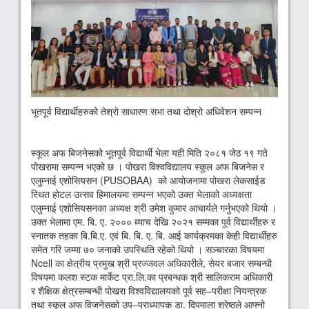
भूतपूर्व विद्यार्थीहरुको तेश्रो साधारण सभा तथा दोश्रो अधिवेशन सम्पन्न
स्कूल अफ बिजनेसको भूतपूर्व विद्यार्थी भेला यही मिति २०८१ जेठ १९ गते
पोखरामा सम्पन्न भएको छ । पोखरा विश्वविद्यालय स्कूल अफ बिजनेस र
एलुम्नाई एशोसियसन (PUSOBAA) को आयोजनामा पोखरा लेकसाईड
स्थित होटल उत्सव हिमालयमा सम्पन्न भएको उक्त भेलाको अध्यक्षता
एलुम्नाई एशोसियसनका अध्यक्ष श्री उमेश कुमार आचार्यले गर्नुभएको थियो ।
उक्त भेलामा एम. बि. ए. २००० ब्याच देखि २०२१ सम्मका पूर्व विद्यार्थीहरु र
स्नातक तहका बि.बि.ए. एवं बि. बि. ए. बि. आई कार्यक्रमका केही विद्यार्थीहरु
समेत गरि जम्मा ७० जनाको उपस्थिति रहेको थियो । सञ्चारका विषयमा
Ncell का क्षेत्रीय प्रमुख श्री प्रज्जवल अधिकारीले, सेयर बजार सम्बन्धी
विषयमा कलश स्टक मार्केट प्रा.लि.का प्रबन्धक श्री सालिकराम अधिकारी
र शैक्षिक क्षेत्रसम्बन्धी पोखरा विश्वविद्यालयको पूर्व सह–परीक्षा नियन्त्रक
तथा स्कूल अफ विजनेसको उप–प्राध्यापक डा. दिपमाला श्रेष्ठले आफ्नो