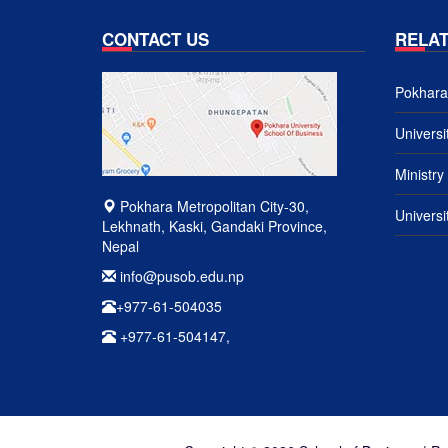
CONTACT US
RELAT
Pokhara 
Univers
Ministry
Pokhara Metropolitan City-30,
Universi
Lekhnath, Kaski, Gandaki Province,
Nepal
info@pusob.edu.np
+977-61-504035
+977-61-504147,