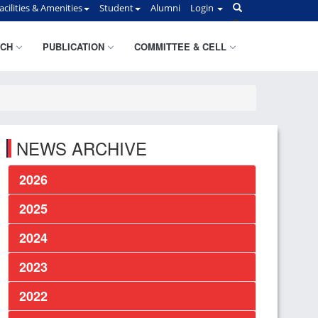
acilities & Amenities
Student
Alumni
Login
CH
PUBLICATION
COMMITTEE & CELL
NEWS ARCHIVE
2026
2025
2024
2023
2022