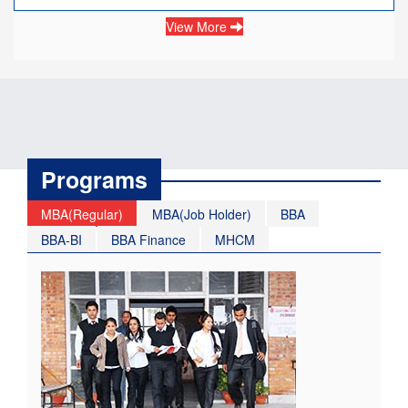
View More
Programs
MBA(Regular)
MBA(Job Holder)
BBA
BBA-BI
BBA Finance
MHCM