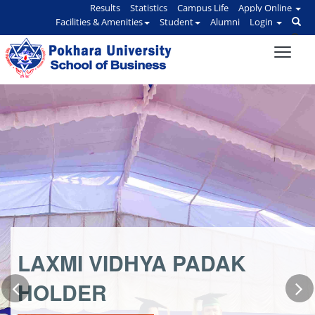
Results
Statistics
Campus Life
Apply Online
Facilities & Amenities
Student
Alumni
Login
LAXMI VIDHYA PADAK
HOLDER