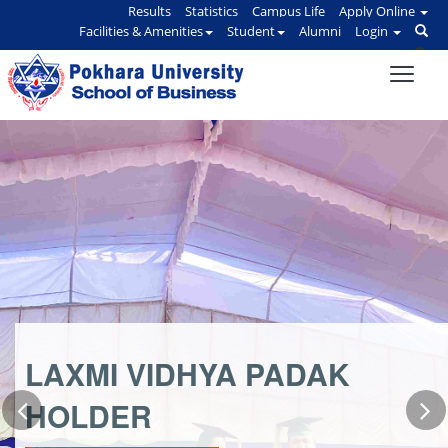
Results
Statistics
Campus Life
Apply Online
Facilities & Amenities
Student
Alumni
Login
LAXMI VIDHYA PADAK
HOLDER