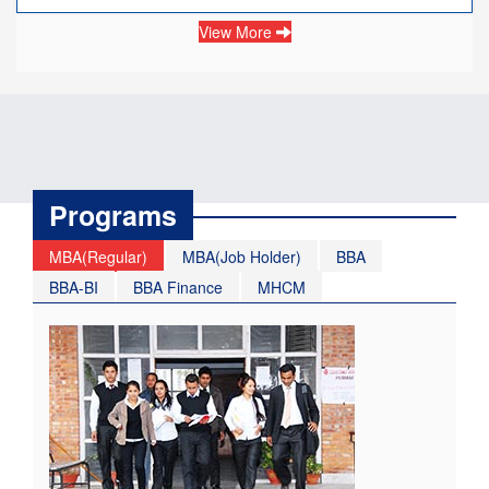
View More
Programs
MBA(Regular)
MBA(Job Holder)
BBA
BBA-BI
BBA Finance
MHCM